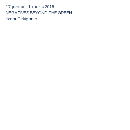
17. januar - 1. marts 2015
NEGATIVES BEYOND THE GREEN
Ismar Cirkiganic
KUNSTPAKHUSET
LILLE TORV 5 (VED STATIONEN)
7430 IKAST / TLF:
23 11 10 19
INFO@KUNSTPAKHUSET.DK
ÅBNINGSTIDER: TORSDAG - SØNDAG 12-16
ENTRÉ: GRATIS
TELEFONTID FOR KUNSTPAKHUSET'S
ADMINISTRATION:
TIRSDAG - TORSDAG 9 -13