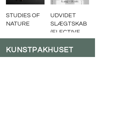
STUDIES OF
UDVIDET
NATURE
SLÆGTSKAB
(ELECTIVE
AFFINITIES)
KUNSTPAKHUSET
LILLE TORV 5 (VED STATIONEN)
7430 IKAST / TLF:
23 11 10 19
INFO@KUNSTPAKHUSET.DK
ÅBNINGSTIDER: TORSDAG - SØNDAG 12-16
ENTRÉ: GRATIS
TELEFONTID FOR KUNSTPAKHUSET'S
ADMINISTRATION:
TIRSDAG - TORSDAG 9 -13