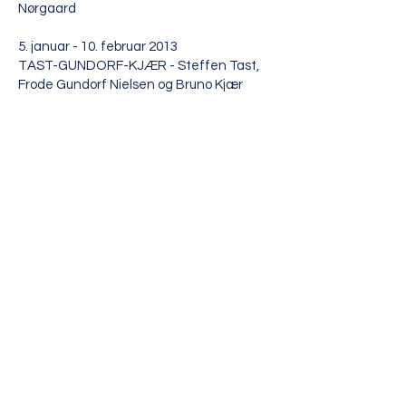
Nørgaard
5. januar - 10. februar 2013
TAST-GUNDORF-KJÆR - Steffen Tast,
Frode Gundorf Nielsen og Bruno Kjær
KUNSTPAKHUSET
LILLE TORV 5 (VED STATIONEN)
7430 IKAST / TLF:
23 11 10 19
INFO@KUNSTPAKHUSET.DK
ÅBNINGSTIDER: TORSDAG - SØNDAG 12-16
ENTRÉ: GRATIS
TELEFONTID FOR KUNSTPAKHUSET'S
ADMINISTRATION: